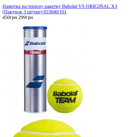
Намотка на тенісну ракетку Babolat VS ORIGINAL X3
(Пакунок,3 штуки) 653040/101
450грн
299грн