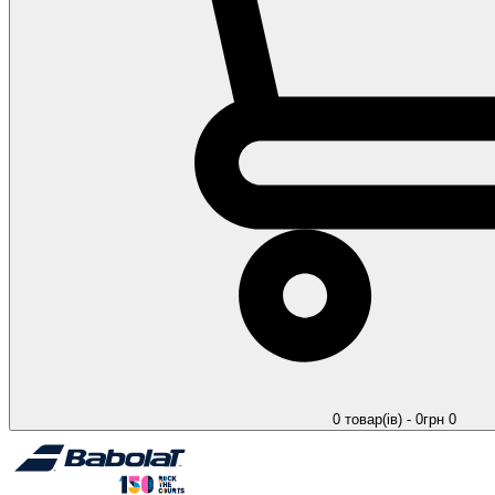
0 товар(ів) - 0грн
0