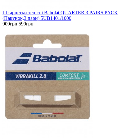
Шкарпетки тенісні Babolat QUARTER 3 PAIRS PACK
(Пакунок,3 пари) 5UB1401/1000
900грн
599грн