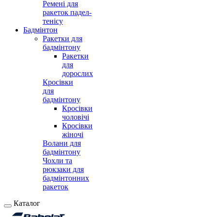
Ремені для
ракеток падел-
тенісу
Бадмінтон
Ракетки для
бадмінтону
Ракетки
для
дорослих
Кросівки
для
бадмінтону
Кросівки
чоловічі
Кросівки
жіночі
Волани для
бадмінтону
Чохли та
рюкзаки для
бадмінтонних
ракеток
Каталог