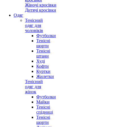
Жіночі кросівки
Дитячі кросівки
Одяг
Тенісний
одяг для
чоловіків
Футболки
Тенісні
шорти
Тенісні
штани
Худі
Кофти
Куртки
Жилетки
Тенісний
одяг для
жінок
Футболки
Майки
Тенісні
спідниці
Тенісні
шорти