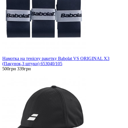
Намотка на тенісну ракетку Babolat VS ORIGINAL X3
(Пакунок,3 штуки) 653040/105
500грн
339грн