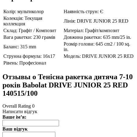
Колір:
мультиколор
Наявність струн:
Є
Колекція:
Текущая
Лінія:
DRIVE JUNIOR 25 RED
коллекция
Склад:
Графіт / Композит
Матеріал:
Графіт/композит
Вага ракетки:
230 грамів
Довжина ракетки:
635 mm/25 in.
Розмір голови:
645 cm2 / 100 sq.
Баланс:
315 mm
in.
Струнна формула:
16x17
Модель:
DRIVE JUNIOR 25 RED
Рівень:
Професіонал
Отзывы о Тенісна ракетка дитяча 7-10
років Babolat DRIVE JUNIOR 25 RED
140515/100
Overall Rating 0
Написати відгук
Ваше ім’я:
Ваш відгук