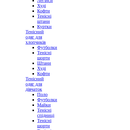
Легінси
Худі
Кофти
Тенісні
штани
Куртки
Тенісний
одяг для
хлопчиків
Футболки
Тенісні
шорти
Штани
Худі
Кофти
Тенісний
одяг для
дівчаток
Поло
Футболки
Майки
Тенісні
спідниці
Тенісні
шорти