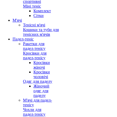
спортивні
Міні теніс
Комплект
Сітки
М'ячі
Тенісні м'ячі
Кошики та туби для
тенісних м'ячів
Падел-теніс
Ракетки для
падел-тенісу
Кросівки для
падел-тенісу
Кросівки
жіночі
Кросівки
чоловічі
Одяг для паделу
Жіночий
одяг для
паделу
М'ячі для падел-
тенісу
Чохли для
падел-тенісу