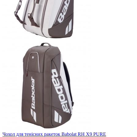
Чохол для тенісних ракеток Babolat RH X9 PURE