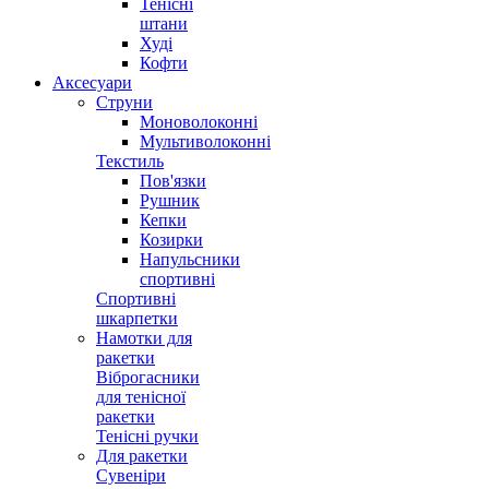
Тенісні
штани
Худі
Кофти
Аксесуари
Струни
Моноволоконні
Мультиволоконні
Текстиль
Пов'язки
Рушник
Кепки
Козирки
Напульсники
спортивні
Спортивні
шкарпетки
Намотки для
ракетки
Віброгасники
для тенісної
ракетки
Тенісні ручки
Для ракетки
Сувеніри