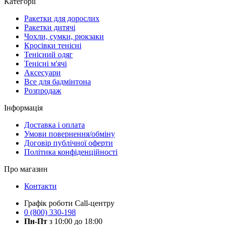
Категорії
Ракетки для дорослих
Ракетки дитячі
Чохли, сумки, рюкзаки
Кросівки тенісні
Тенісний одяг
Тенісні м'ячі
Аксесуари
Все для бадмінтона
Розпродаж
Інформація
Доставка і оплата
Умови повернення/обміну
Договір публічної оферти
Політика конфіденційності
Про магазин
Контакти
Графік роботи Call-центру
0 (800) 330-198
Пн-Пт
з 10:00 до 18:00