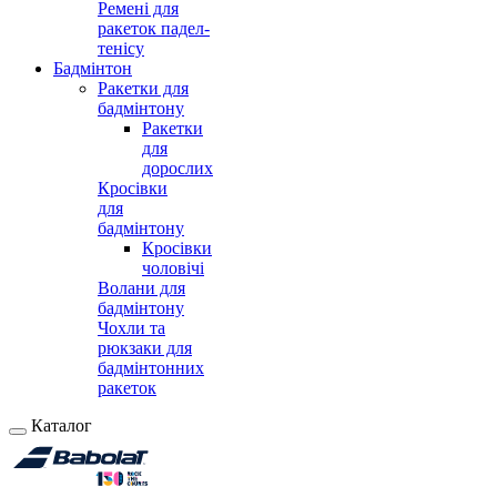
Ремені для
ракеток падел-
тенісу
Бадмінтон
Ракетки для
бадмінтону
Ракетки
для
дорослих
Кросівки
для
бадмінтону
Кросівки
чоловічі
Волани для
бадмінтону
Чохли та
рюкзаки для
бадмінтонних
ракеток
Каталог