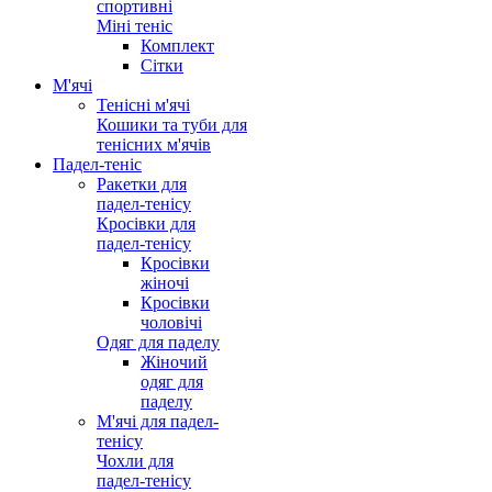
спортивні
Міні теніс
Комплект
Сітки
М'ячі
Тенісні м'ячі
Кошики та туби для
тенісних м'ячів
Падел-теніс
Ракетки для
падел-тенісу
Кросівки для
падел-тенісу
Кросівки
жіночі
Кросівки
чоловічі
Одяг для паделу
Жіночий
одяг для
паделу
М'ячі для падел-
тенісу
Чохли для
падел-тенісу