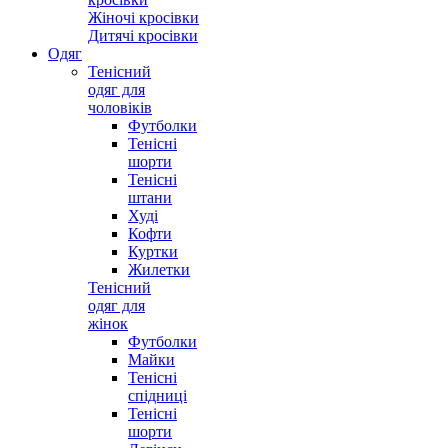
Жіночі кросівки
Дитячі кросівки
Одяг
Тенісний
одяг для
чоловіків
Футболки
Тенісні
шорти
Тенісні
штани
Худі
Кофти
Куртки
Жилетки
Тенісний
одяг для
жінок
Футболки
Майки
Тенісні
спідниці
Тенісні
шорти