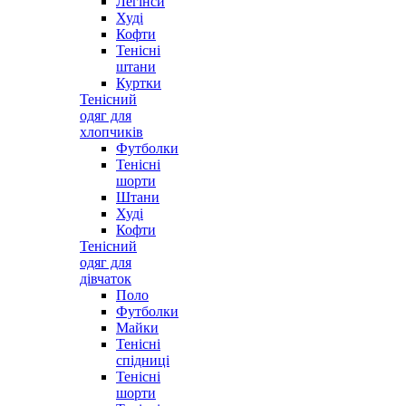
Легінси
Худі
Кофти
Тенісні
штани
Куртки
Тенісний
одяг для
хлопчиків
Футболки
Тенісні
шорти
Штани
Худі
Кофти
Тенісний
одяг для
дівчаток
Поло
Футболки
Майки
Тенісні
спідниці
Тенісні
шорти