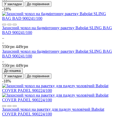
У закладки
До порівняння
-18%
Захисний чохол на бадмінтонну ракетку Babolat SLING BAG
BAD 900241/100
..
..
550грн
449грн
Захисний чохол на бадмінтонну ракетку Babolat SLING BAG
BAD 900241/100
..
550грн
449грн
До кошика
У закладки
До порівняння
-18%
Захисний чохол на ракетку для паделу чоловічий Babolat
COVER PADEL 900224/100