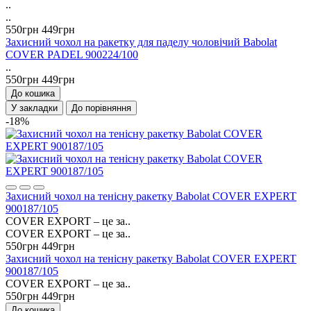
..
..
550грн
449грн
Захисний чохол на ракетку для паделу чоловічий Babolat
COVER PADEL 900224/100
..
550грн
449грн
До кошика
У закладки
До порівняння
-18%
Захисний чохол на тенісну ракетку Babolat COVER EXPERT
900187/105
COVER EXPORT – це за..
COVER EXPORT – це за..
550грн
449грн
Захисний чохол на тенісну ракетку Babolat COVER EXPERT
900187/105
COVER EXPORT – це за..
550грн
449грн
До кошика