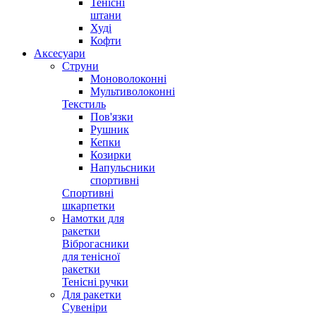
Тенісні
штани
Худі
Кофти
Аксесуари
Струни
Моноволоконні
Мультиволоконні
Текстиль
Пов'язки
Рушник
Кепки
Козирки
Напульсники
спортивні
Спортивні
шкарпетки
Намотки для
ракетки
Віброгасники
для тенісної
ракетки
Тенісні ручки
Для ракетки
Сувеніри