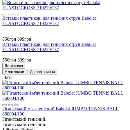
Вставки пластикові для тенісних струн Babolat
ELASTOCROSS 710229/137
..
..
550грн
399грн
Вставки пластикові для тенісних струн Babolat
ELASTOCROSS 710229/137
..
550грн
399грн
До кошика
У закладки
До порівняння
-42%
Гігантський м'яч тенісний Babolat JUMBO TENNIS BALL
860004/100
Гігантський тенісний..
Гігантський тенісний..
1 400грн
799грн