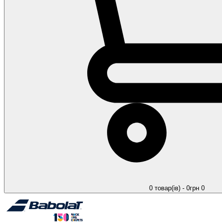
0 товар(ів) - 0грн
0