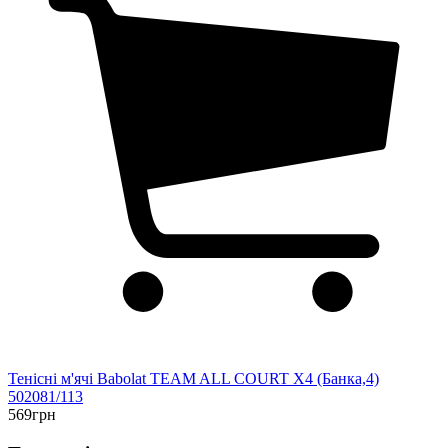
Тенісні м'ячі Babolat TEAM ALL COURT X4 (Банка,4)
502081/113
569грн