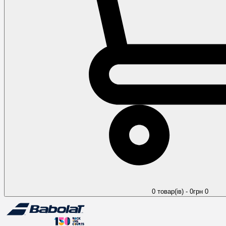
0 товар(ів) - 0грн
0