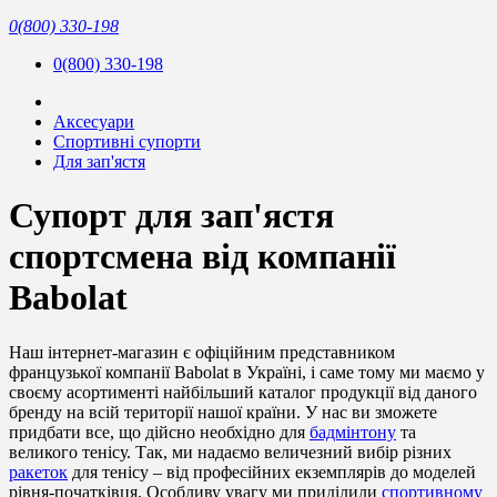
0(800) 330-198
0(800) 330-198
Аксесуари
Спортивні супорти
Для зап'ястя
Супорт для зап'ястя
спортсмена від компанії
Babolat
Наш інтернет-магазин є офіційним представником
французької компанії Babolat в Україні, і саме тому ми маємо у
своєму асортименті найбільший каталог продукції від даного
бренду на всій території нашої країни. У нас ви зможете
придбати все, що дійсно необхідно для
бадмінтону
та
великого тенісу. Так, ми надаємо величезний вибір різних
ракеток
для тенісу – від професійних екземплярів до моделей
рівня-початківця. Особливу увагу ми приділили
спортивному