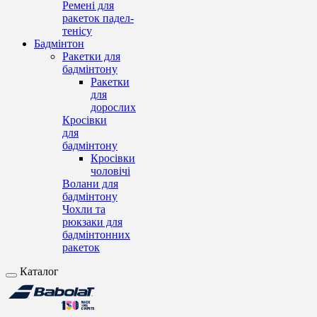
Ремені для
ракеток падел-
тенісу
Бадмінтон
Ракетки для
бадмінтону
Ракетки
для
дорослих
Кросівки
для
бадмінтону
Кросівки
чоловічі
Волани для
бадмінтону
Чохли та
рюкзаки для
бадмінтонних
ракеток
Каталог