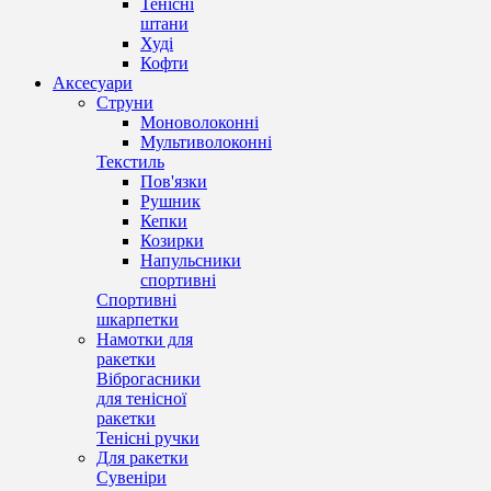
Тенісні
штани
Худі
Кофти
Аксесуари
Струни
Моноволоконні
Мультиволоконні
Текстиль
Пов'язки
Рушник
Кепки
Козирки
Напульсники
спортивні
Спортивні
шкарпетки
Намотки для
ракетки
Віброгасники
для тенісної
ракетки
Тенісні ручки
Для ракетки
Сувеніри