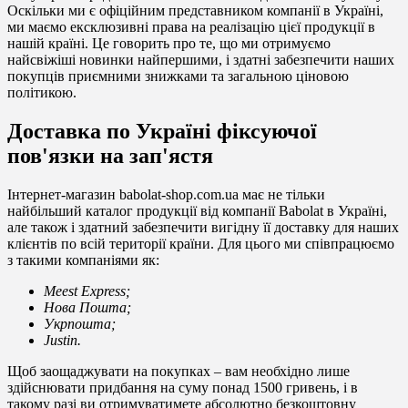
Оскільки ми є офіційним представником компанії в Україні,
ми маємо ексклюзивні права на реалізацію цієї продукції в
нашій країні. Це говорить про те, що ми отримуємо
найсвіжіші новинки найпершими, і здатні забезпечити наших
покупців приємними знижками та загальною ціновою
політикою.
Доставка по Україні фіксуючої
пов'язки на зап'ястя
Інтернет-магазин babolat-shop.com.ua має не тільки
найбільший каталог продукції від компанії Babolat в Україні,
але також і здатний забезпечити вигідну її доставку для наших
клієнтів по всій території країни. Для цього ми співпрацюємо
з такими компаніями як:
Meest Express;
Нова Пошта;
Укрпошта;
Justin.
Щоб заощаджувати на покупках – вам необхідно лише
здійснювати придбання на суму понад 1500 гривень, і в
такому разі ви отримуватимете абсолютно безкоштовну