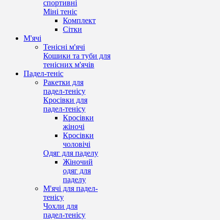
спортивні
Міні теніс
Комплект
Сітки
М'ячі
Тенісні м'ячі
Кошики та туби для
тенісних м'ячів
Падел-теніс
Ракетки для
падел-тенісу
Кросівки для
падел-тенісу
Кросівки
жіночі
Кросівки
чоловічі
Одяг для паделу
Жіночий
одяг для
паделу
М'ячі для падел-
тенісу
Чохли для
падел-тенісу