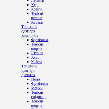
Легінси
Худі
Кофти
Тенісні
штани
Куртки
Тенісний
одяг для
хлопчиків
Футболки
Тенісні
шорти
Штани
Худі
Кофти
Тенісний
одяг для
дівчаток
Поло
Футболки
Майки
Тенісні
спідниці
Тенісні
шорти