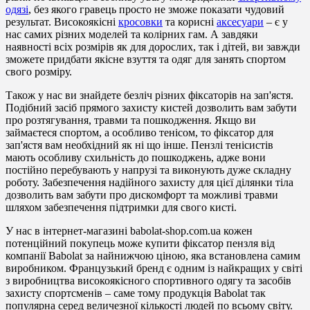
одязі
, без якого гравець просто не зможе показати чудовий
результат. Високоякісні
кросовки
та корисні
аксесуари
– є у
нас самих різних моделей та колірних гам. А завдяки
наявності всіх розмірів як для дорослих, так і дітей, ви завжди
зможете придбати якісне взуття та одяг для занять спортом
свого розміру.
Також у нас ви знайдете безліч різних фіксаторів на зап'ястя.
Подібний засіб прямого захисту кистей дозволить вам забути
про розтягування, травми та пошкодження. Якщо ви
займаєтеся спортом, а особливо тенісом, то фіксатор для
зап'ястя вам необхідний як ні що інше. Пензлі тенісистів
мають особливу схильність до пошкоджень, адже вони
постійно перебувають у напрузі та виконують дуже складну
роботу. Забезпечення надійного захисту для цієї ділянки тіла
дозволить вам забути про дискомфорт та можливі травми
шляхом забезпечення підтримки для свого кисті.
У нас в інтернет-магазині babolat-shop.com.ua кожен
потенційний покупець може купити фіксатор пензля від
компанії Babolat за найнижчою ціною, яка встановлена самим
виробником. Французький бренд є одним із найкращих у світі
з виробництва високоякісного спортивного одягу та засобів
захисту спортсменів – саме тому продукція Babolat так
популярна серед величезної кількості людей по всьому світу.