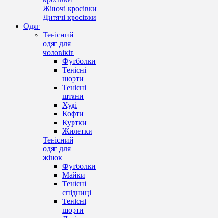
Жіночі кросівки
Дитячі кросівки
Одяг
Тенісний
одяг для
чоловіків
Футболки
Тенісні
шорти
Тенісні
штани
Худі
Кофти
Куртки
Жилетки
Тенісний
одяг для
жінок
Футболки
Майки
Тенісні
спідниці
Тенісні
шорти