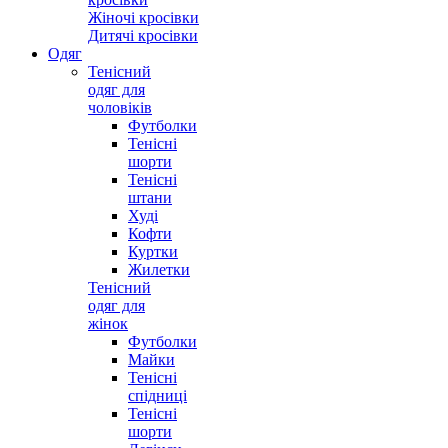
Жіночі кросівки
Дитячі кросівки
Одяг
Тенісний
одяг для
чоловіків
Футболки
Тенісні
шорти
Тенісні
штани
Худі
Кофти
Куртки
Жилетки
Тенісний
одяг для
жінок
Футболки
Майки
Тенісні
спідниці
Тенісні
шорти