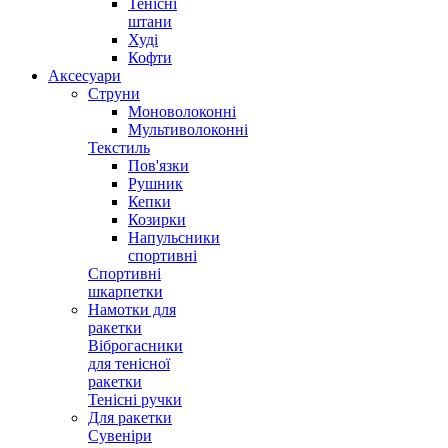
Тенісні
штани
Худі
Кофти
Аксесуари
Струни
Моноволоконні
Мультиволоконні
Текстиль
Пов'язки
Рушник
Кепки
Козирки
Напульсники
спортивні
Спортивні
шкарпетки
Намотки для
ракетки
Віброгасники
для тенісної
ракетки
Тенісні ручки
Для ракетки
Сувеніри