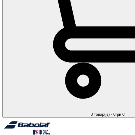
0 товар(ів) - 0грн
0