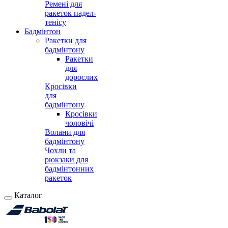
Ремені для
ракеток падел-
тенісу
Бадмінтон
Ракетки для
бадмінтону
Ракетки
для
дорослих
Кросівки
для
бадмінтону
Кросівки
чоловічі
Волани для
бадмінтону
Чохли та
рюкзаки для
бадмінтонних
ракеток
Каталог