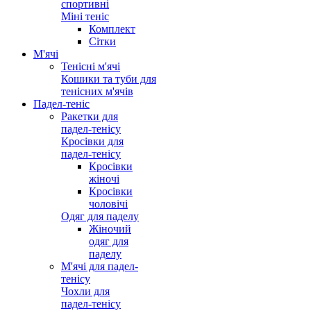
спортивні
Міні теніс
Комплект
Сітки
М'ячі
Тенісні м'ячі
Кошики та туби для
тенісних м'ячів
Падел-теніс
Ракетки для
падел-тенісу
Кросівки для
падел-тенісу
Кросівки
жіночі
Кросівки
чоловічі
Одяг для паделу
Жіночий
одяг для
паделу
М'ячі для падел-
тенісу
Чохли для
падел-тенісу