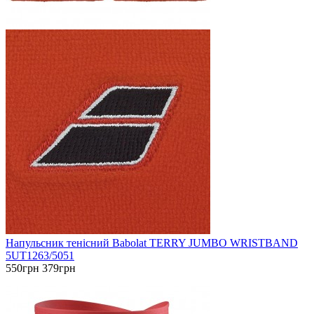
Напульсник тенісний Babolat TERRY JUMBO WRISTBAND
5UT1263/5051
550грн
379грн