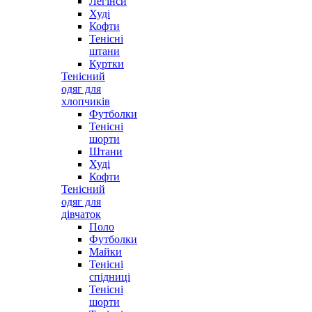
Легінси
Худі
Кофти
Тенісні
штани
Куртки
Тенісний
одяг для
хлопчиків
Футболки
Тенісні
шорти
Штани
Худі
Кофти
Тенісний
одяг для
дівчаток
Поло
Футболки
Майки
Тенісні
спідниці
Тенісні
шорти