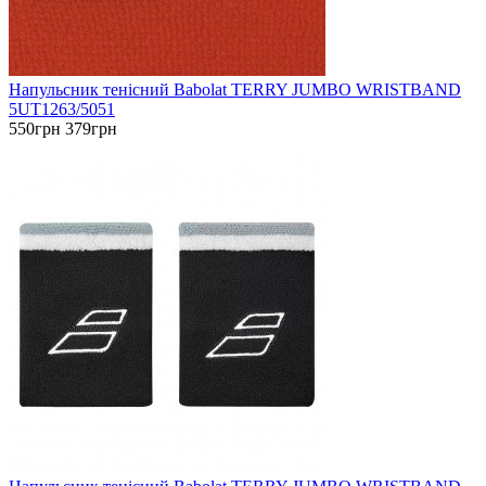
Напульсник тенісний Babolat TERRY JUMBO WRISTBAND
5UT1263/5051
550грн
379грн