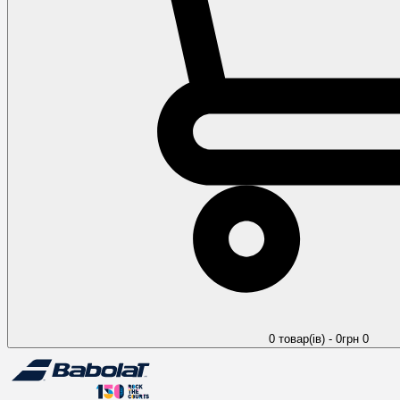
0 товар(ів) - 0грн
0