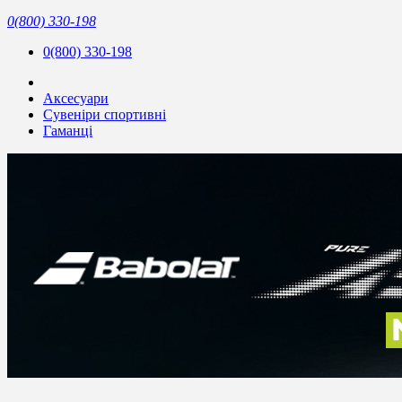
0(800) 330-198
0(800) 330-198
Аксесуари
Сувеніри спортивні
Гаманці