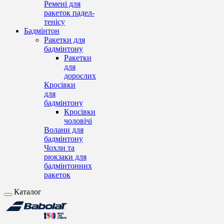
Ремені для
ракеток падел-
тенісу
Бадмінтон
Ракетки для
бадмінтону
Ракетки
для
дорослих
Кросівки
для
бадмінтону
Кросівки
чоловічі
Волани для
бадмінтону
Чохли та
рюкзаки для
бадмінтонних
ракеток
Каталог