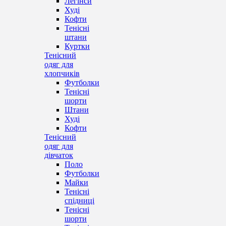
Легінси
Худі
Кофти
Тенісні
штани
Куртки
Тенісний
одяг для
хлопчиків
Футболки
Тенісні
шорти
Штани
Худі
Кофти
Тенісний
одяг для
дівчаток
Поло
Футболки
Майки
Тенісні
спідниці
Тенісні
шорти