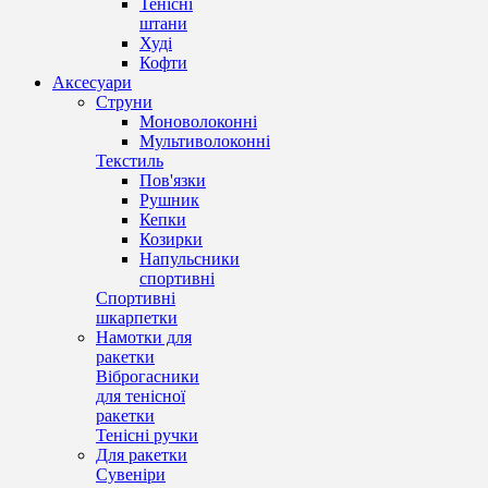
Тенісні
штани
Худі
Кофти
Аксесуари
Струни
Моноволоконні
Мультиволоконні
Текстиль
Пов'язки
Рушник
Кепки
Козирки
Напульсники
спортивні
Спортивні
шкарпетки
Намотки для
ракетки
Віброгасники
для тенісної
ракетки
Тенісні ручки
Для ракетки
Сувеніри