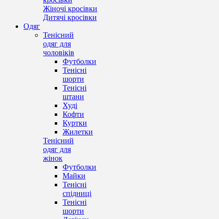
Жіночі кросівки
Дитячі кросівки
Одяг
Тенісний
одяг для
чоловіків
Футболки
Тенісні
шорти
Тенісні
штани
Худі
Кофти
Куртки
Жилетки
Тенісний
одяг для
жінок
Футболки
Майки
Тенісні
спідниці
Тенісні
шорти