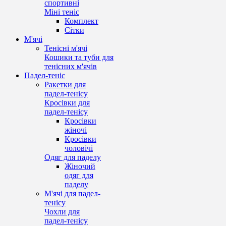
спортивні
Міні теніс
Комплект
Сітки
М'ячі
Тенісні м'ячі
Кошики та туби для
тенісних м'ячів
Падел-теніс
Ракетки для
падел-тенісу
Кросівки для
падел-тенісу
Кросівки
жіночі
Кросівки
чоловічі
Одяг для паделу
Жіночий
одяг для
паделу
М'ячі для падел-
тенісу
Чохли для
падел-тенісу