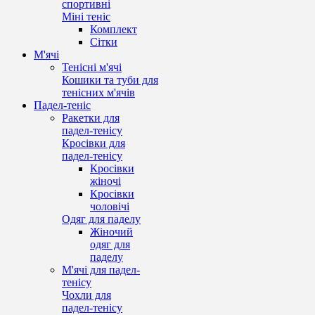
спортивні
Міні теніс
Комплект
Сітки
М'ячі
Тенісні м'ячі
Кошики та туби для
тенісних м'ячів
Падел-теніс
Ракетки для
падел-тенісу
Кросівки для
падел-тенісу
Кросівки
жіночі
Кросівки
чоловічі
Одяг для паделу
Жіночий
одяг для
паделу
М'ячі для падел-
тенісу
Чохли для
падел-тенісу