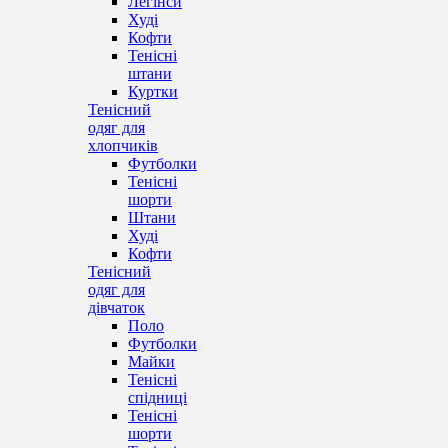
Легінси
Худі
Кофти
Тенісні
штани
Куртки
Тенісний
одяг для
хлопчиків
Футболки
Тенісні
шорти
Штани
Худі
Кофти
Тенісний
одяг для
дівчаток
Поло
Футболки
Майки
Тенісні
спідниці
Тенісні
шорти