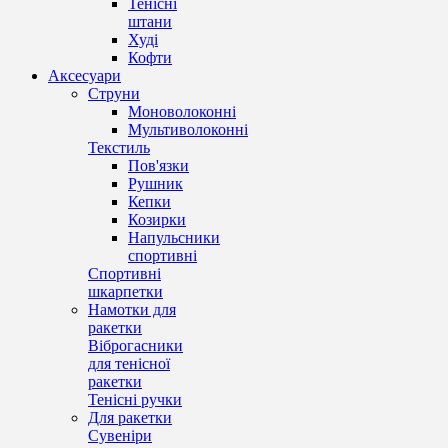
Тенісні
штани
Худі
Кофти
Аксесуари
Струни
Моноволоконні
Мультиволоконні
Текстиль
Пов'язки
Рушник
Кепки
Козирки
Напульсники
спортивні
Спортивні
шкарпетки
Намотки для
ракетки
Віброгасники
для тенісної
ракетки
Тенісні ручки
Для ракетки
Сувеніри