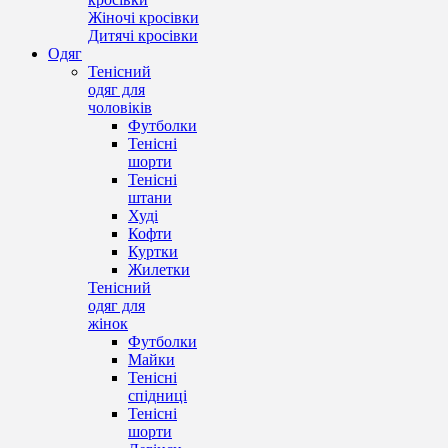
Жіночі кросівки
Дитячі кросівки
Одяг
Тенісний
одяг для
чоловіків
Футболки
Тенісні
шорти
Тенісні
штани
Худі
Кофти
Куртки
Жилетки
Тенісний
одяг для
жінок
Футболки
Майки
Тенісні
спідниці
Тенісні
шорти