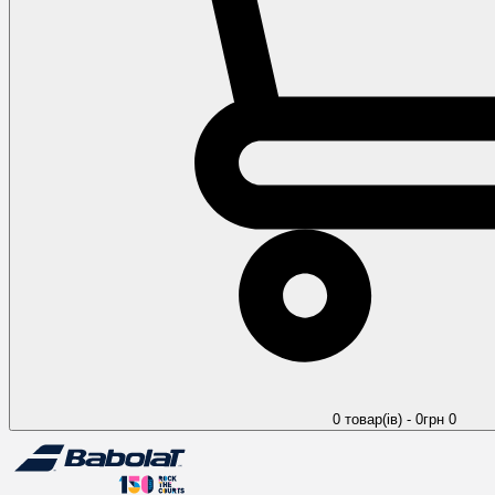
0 товар(ів) - 0грн
0