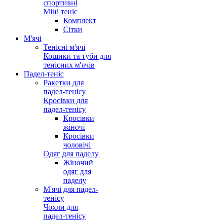
спортивні
Міні теніс
Комплект
Сітки
М'ячі
Тенісні м'ячі
Кошики та туби для
тенісних м'ячів
Падел-теніс
Ракетки для
падел-тенісу
Кросівки для
падел-тенісу
Кросівки
жіночі
Кросівки
чоловічі
Одяг для паделу
Жіночий
одяг для
паделу
М'ячі для падел-
тенісу
Чохли для
падел-тенісу