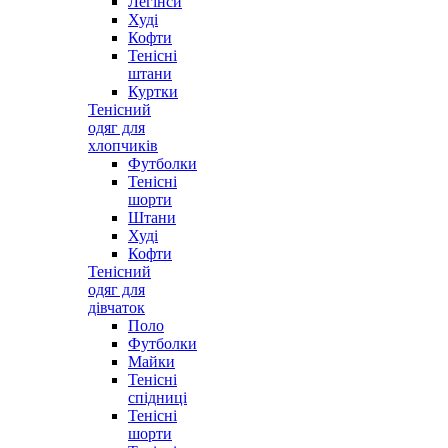
Легінси
Худі
Кофти
Тенісні
штани
Куртки
Тенісний
одяг для
хлопчиків
Футболки
Тенісні
шорти
Штани
Худі
Кофти
Тенісний
одяг для
дівчаток
Поло
Футболки
Майки
Тенісні
спідниці
Тенісні
шорти