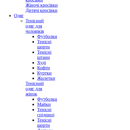
Жіночі кросівки
Дитячі кросівки
Одяг
Тенісний
одяг для
чоловіків
Футболки
Тенісні
шорти
Тенісні
штани
Худі
Кофти
Куртки
Жилетки
Тенісний
одяг для
жінок
Футболки
Майки
Тенісні
спідниці
Тенісні
шорти