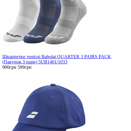
Шкарпетки тенісні Babolat QUARTER 3 PAIRS PACK
(Пакунок,3 пари) 5UB1401/1033
900грн
599грн