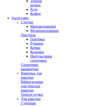
Тенісні
штани
Худі
Кофти
Аксесуари
Струни
Моноволоконні
Мультиволоконні
Текстиль
Пов'язки
Рушник
Кепки
Козирки
Напульсники
спортивні
Спортивні
шкарпетки
Намотки для
ракетки
Віброгасники
для тенісної
ракетки
Тенісні ручки
Для ракетки
Сувеніри