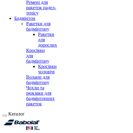
Ремені для
ракеток падел-
тенісу
Бадмінтон
Ракетки для
бадмінтону
Ракетки
для
дорослих
Кросівки
для
бадмінтону
Кросівки
чоловічі
Волани для
бадмінтону
Чохли та
рюкзаки для
бадмінтонних
ракеток
Каталог