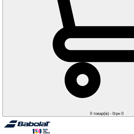
0 товар(ів) - 0грн
0