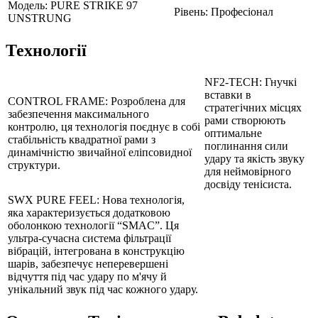
Модель:
PURE STRIKE 97
Рівень:
Професіонал
UNSTRUNG
Технології
NF2-TECH:
Гнучкі
вставки в
CONTROL FRAME:
Розроблена для
стратегічних місцях
забезпечення максимального
рами створюють
контролю, ця технологія поєднує в собі
оптимальне
стабільність квадратної рами з
поглинання сили
динамічністю звичайної еліпсовидної
удару та якість звуку
структури.
для неймовірного
досвіду тенісиста.
SWX PURE FEEL:
Нова технологія,
яка характеризується додатковою
оболонкою технології “SMAC”. Ця
ультра-сучасна система фільтрації
вібрацій, інтегрована в конструкцію
шарів, забезпечує неперевершені
відчуття під час удару по м'ячу й
унікальний звук під час кожного удару.