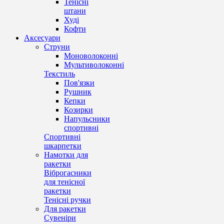
Тенісні
штани
Худі
Кофти
Аксесуари
Струни
Моноволоконні
Мультиволоконні
Текстиль
Пов'язки
Рушник
Кепки
Козирки
Напульсники
спортивні
Спортивні
шкарпетки
Намотки для
ракетки
Віброгасники
для тенісної
ракетки
Тенісні ручки
Для ракетки
Сувеніри