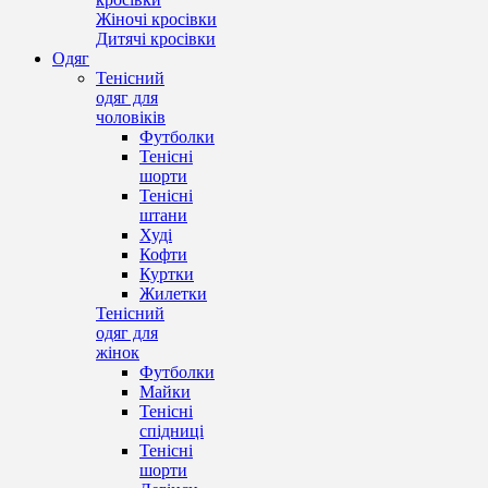
Жіночі кросівки
Дитячі кросівки
Одяг
Тенісний
одяг для
чоловіків
Футболки
Тенісні
шорти
Тенісні
штани
Худі
Кофти
Куртки
Жилетки
Тенісний
одяг для
жінок
Футболки
Майки
Тенісні
спідниці
Тенісні
шорти