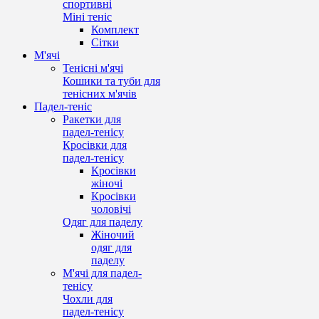
спортивні
Міні теніс
Комплект
Сітки
М'ячі
Тенісні м'ячі
Кошики та туби для
тенісних м'ячів
Падел-теніс
Ракетки для
падел-тенісу
Кросівки для
падел-тенісу
Кросівки
жіночі
Кросівки
чоловічі
Одяг для паделу
Жіночий
одяг для
паделу
М'ячі для падел-
тенісу
Чохли для
падел-тенісу