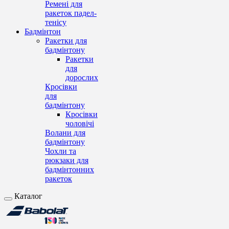
Ремені для
ракеток падел-
тенісу
Бадмінтон
Ракетки для
бадмінтону
Ракетки
для
дорослих
Кросівки
для
бадмінтону
Кросівки
чоловічі
Волани для
бадмінтону
Чохли та
рюкзаки для
бадмінтонних
ракеток
Каталог