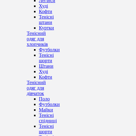
Легінси
Худі
Кофти
Тенісні
штани
Куртки
Тенісний
одяг для
хлопчиків
Футболки
Тенісні
шорти
Штани
Худі
Кофти
Тенісний
одяг для
дівчаток
Поло
Футболки
Майки
Тенісні
спідниці
Тенісні
шорти