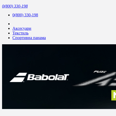
0(800) 330-198
0(800) 330-198
Аксесуари
Текстиль
Спортивна панама