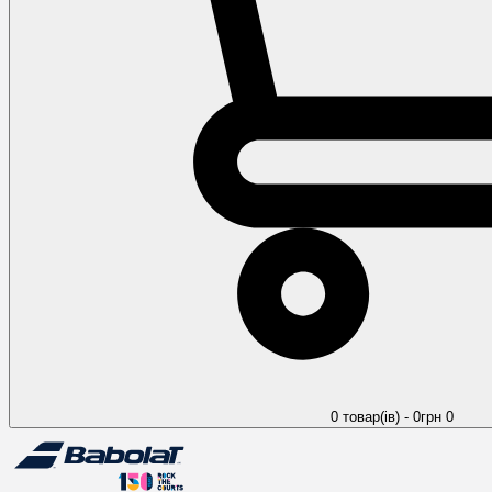
0 товар(ів) - 0грн
0