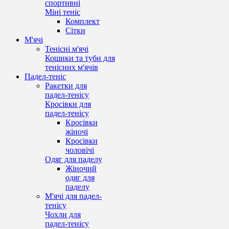
спортивні
Міні теніс
Комплект
Сітки
М'ячі
Тенісні м'ячі
Кошики та туби для
тенісних м'ячів
Падел-теніс
Ракетки для
падел-тенісу
Кросівки для
падел-тенісу
Кросівки
жіночі
Кросівки
чоловічі
Одяг для паделу
Жіночий
одяг для
паделу
М'ячі для падел-
тенісу
Чохли для
падел-тенісу