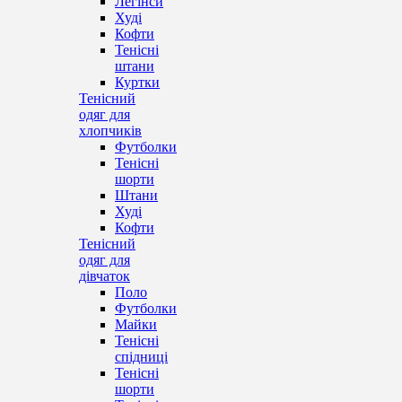
Легінси
Худі
Кофти
Тенісні
штани
Куртки
Тенісний
одяг для
хлопчиків
Футболки
Тенісні
шорти
Штани
Худі
Кофти
Тенісний
одяг для
дівчаток
Поло
Футболки
Майки
Тенісні
спідниці
Тенісні
шорти