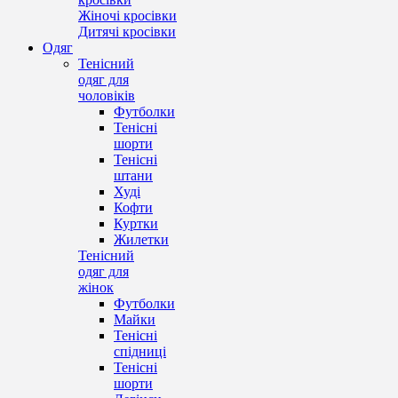
Жіночі кросівки
Дитячі кросівки
Одяг
Тенісний
одяг для
чоловіків
Футболки
Тенісні
шорти
Тенісні
штани
Худі
Кофти
Куртки
Жилетки
Тенісний
одяг для
жінок
Футболки
Майки
Тенісні
спідниці
Тенісні
шорти