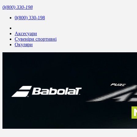
0(800) 330-198
0(800) 330-198
Аксесуари
Сувеніри спортивні
Окуляри