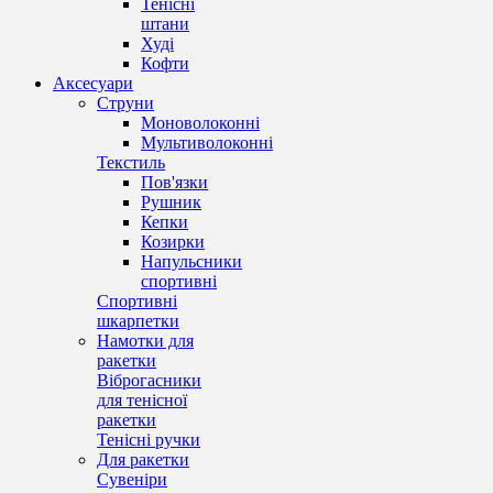
Тенісні
штани
Худі
Кофти
Аксесуари
Струни
Моноволоконні
Мультиволоконні
Текстиль
Пов'язки
Рушник
Кепки
Козирки
Напульсники
спортивні
Спортивні
шкарпетки
Намотки для
ракетки
Віброгасники
для тенісної
ракетки
Тенісні ручки
Для ракетки
Сувеніри