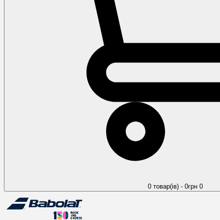
0 товар(ів) - 0грн
0