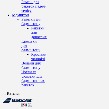
Ремені для
ракеток падел-
тенісу
Бадмінтон
Ракетки для
бадмінтону
Ракетки
для
дорослих
Кросівки
для
бадмінтону
Кросівки
чоловічі
Волани для
бадмінтону
Чохли та
рюкзаки для
бадмінтонних
ракеток
Каталог