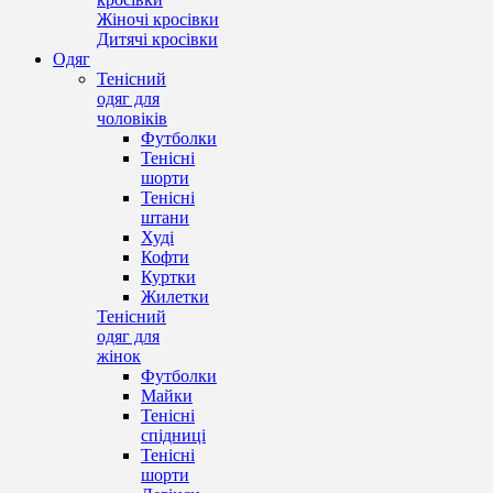
Жіночі кросівки
Дитячі кросівки
Одяг
Тенісний
одяг для
чоловіків
Футболки
Тенісні
шорти
Тенісні
штани
Худі
Кофти
Куртки
Жилетки
Тенісний
одяг для
жінок
Футболки
Майки
Тенісні
спідниці
Тенісні
шорти