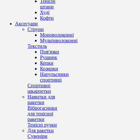
Тенісні
штани
Худі
Кофти
Аксесуари
Струни
Моноволоконні
Мультиволоконні
Текстиль
Пов'язки
Рушник
Кепки
Козирки
Напульсники
спортивні
Спортивні
шкарпетки
Намотки для
ракетки
Віброгасники
для тенісної
ракетки
Тенісні ручки
Для ракетки
Сувеніри