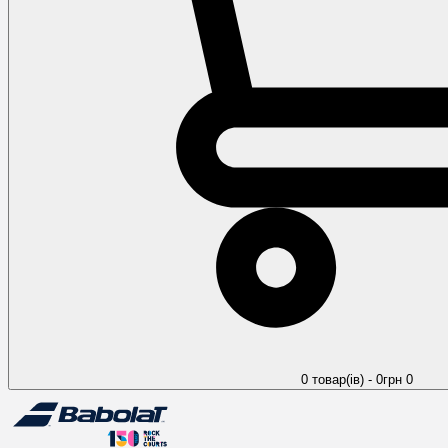
0 товар(ів) - 0грн
0