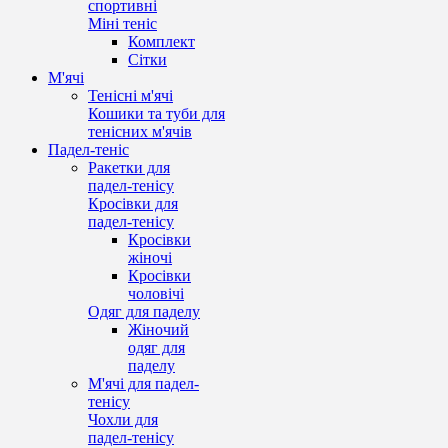
спортивні
Міні теніс
Комплект
Сітки
М'ячі
Тенісні м'ячі
Кошики та туби для
тенісних м'ячів
Падел-теніс
Ракетки для
падел-тенісу
Кросівки для
падел-тенісу
Кросівки
жіночі
Кросівки
чоловічі
Одяг для паделу
Жіночий
одяг для
паделу
М'ячі для падел-
тенісу
Чохли для
падел-тенісу