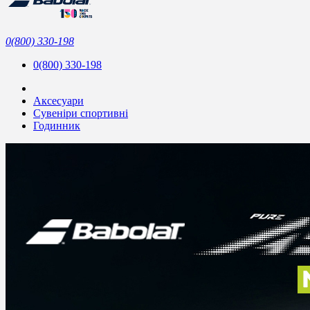
0(800) 330-198
0(800) 330-198
Аксесуари
Сувеніри спортивні
Годинник