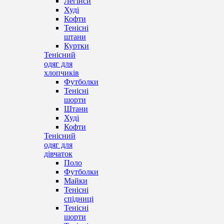
Легінси
Худі
Кофти
Тенісні
штани
Куртки
Тенісний
одяг для
хлопчиків
Футболки
Тенісні
шорти
Штани
Худі
Кофти
Тенісний
одяг для
дівчаток
Поло
Футболки
Майки
Тенісні
спідниці
Тенісні
шорти