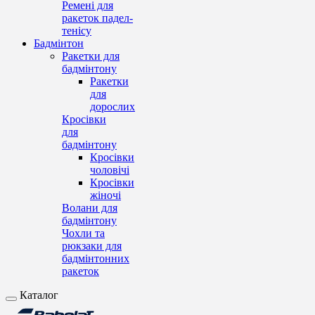
Ремені для
ракеток падел-
тенісу
Бадмінтон
Ракетки для
бадмінтону
Ракетки
для
дорослих
Кросівки
для
бадмінтону
Кросівки
чоловічі
Кросівки
жіночі
Волани для
бадмінтону
Чохли та
рюкзаки для
бадмінтонних
ракеток
Каталог